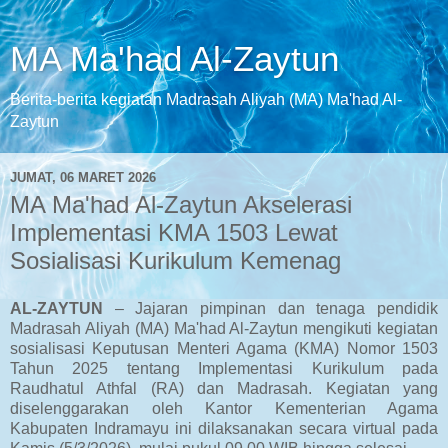
MA Ma'had Al-Zaytun
Berita-berita kegiatan Madrasah Aliyah (MA) Ma'had Al-
Zaytun
JUMAT, 06 MARET 2026
MA Ma'had Al-Zaytun Akselerasi
Implementasi KMA 1503 Lewat
Sosialisasi Kurikulum Kemenag
AL-ZAYTUN
– Jajaran pimpinan dan tenaga pendidik
Madrasah Aliyah (MA) Ma'had Al-Zaytun mengikuti kegiatan
sosialisasi Keputusan Menteri Agama (KMA) Nomor 1503
Tahun 2025 tentang Implementasi Kurikulum pada
Raudhatul Athfal (RA) dan Madrasah. Kegiatan yang
diselenggarakan oleh Kantor Kementerian Agama
Kabupaten Indramayu ini dilaksanakan secara virtual pada