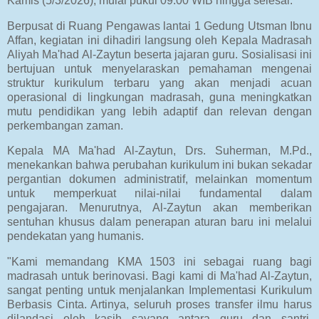
Kamis (5/3/2026), mulai pukul 09.00 WIB hingga selesai.
Berpusat di Ruang Pengawas lantai 1 Gedung Utsman Ibnu
Affan, kegiatan ini dihadiri langsung oleh Kepala Madrasah
Aliyah Ma'had Al-Zaytun beserta jajaran guru. Sosialisasi ini
bertujuan untuk menyelaraskan pemahaman mengenai
struktur kurikulum terbaru yang akan menjadi acuan
operasional di lingkungan madrasah, guna meningkatkan
mutu pendidikan yang lebih adaptif dan relevan dengan
perkembangan zaman.
Kepala MA Ma'had Al-Zaytun, Drs. Suherman, M.Pd.,
menekankan bahwa perubahan kurikulum ini bukan sekadar
pergantian dokumen administratif, melainkan momentum
untuk memperkuat nilai-nilai fundamental dalam
pengajaran. Menurutnya, Al-Zaytun akan memberikan
sentuhan khusus dalam penerapan aturan baru ini melalui
pendekatan yang humanis.
"Kami memandang KMA 1503 ini sebagai ruang bagi
madrasah untuk berinovasi. Bagi kami di Ma'had Al-Zaytun,
sangat penting untuk menjalankan Implementasi Kurikulum
Berbasis Cinta. Artinya, seluruh proses transfer ilmu harus
dilandasi oleh kasih sayang antara guru dan santri.